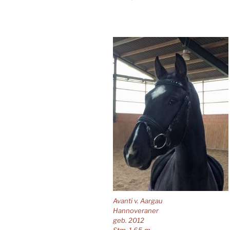
Avanti v. Aargau
Hannoveraner
geb. 2012