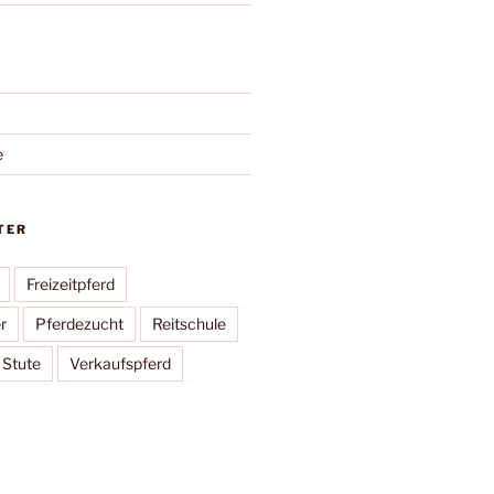
e
TER
Freizeitpferd
r
Pferdezucht
Reitschule
Stute
Verkaufspferd