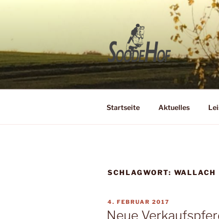
Zum
Inhalt
springen
SOODEHO
Reit- und Zuchtbetrieb
Startseite
Aktuelles
Lei
SCHLAGWORT:
WALLACH
VERÖFFENTLICHT
4. FEBRUAR 2017
AM
Neue Verkaufspfe