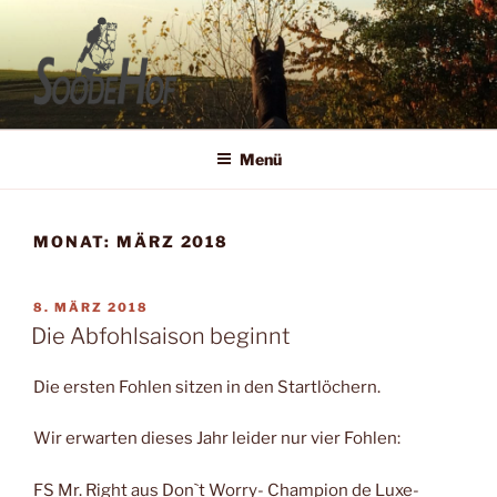
Zum
Inhalt
springen
SOODEHOF
Reit- und Zuchtbetrieb
Menü
MONAT:
MÄRZ 2018
VERÖFFENTLICHT
8. MÄRZ 2018
AM
Die Abfohlsaison beginnt
Die ersten Fohlen sitzen in den Startlöchern.
Wir erwarten dieses Jahr leider nur vier Fohlen:
FS Mr. Right aus Don`t Worry- Champion de Luxe-