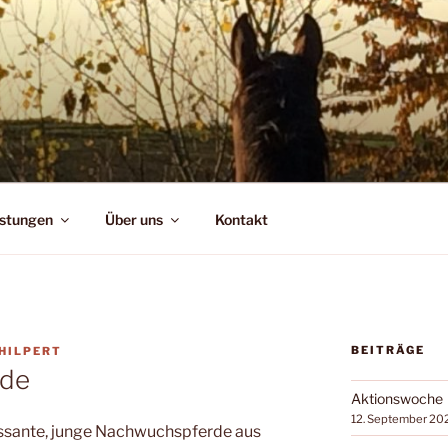
F
stungen
Über uns
Kontakt
BEITRÄGE
HILPERT
rde
Aktionswoche
12. September 20
essante, junge Nachwuchspferde aus