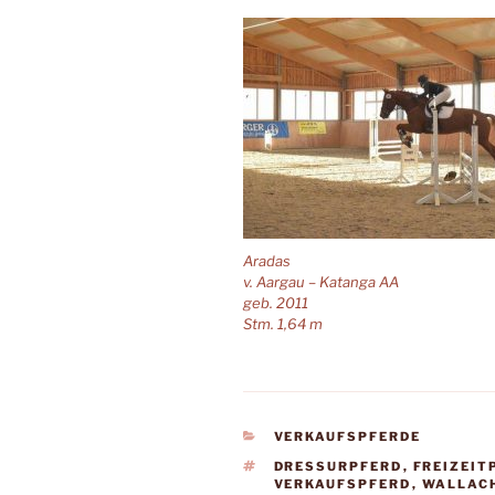
Aradas
v. Aargau – Katanga AA
geb. 2011
Stm. 1,64 m
KATEGORIEN
VERKAUFSPFERDE
SCHLAGWÖRTER
DRESSURPFERD
,
FREIZEIT
VERKAUFSPFERD
,
WALLAC