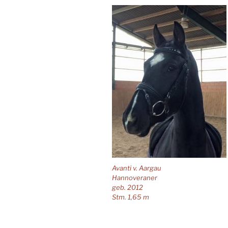
Avanti v. Aargau
Hannoveraner
geb. 2012
Stm. 1,65 m