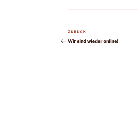
Beitragsnavigation
Vorheriger
ZURÜCK
Beitrag
Wir sind wieder online!