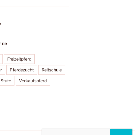
e
TER
Freizeitpferd
r
Pferdezucht
Reitschule
Stute
Verkaufspferd