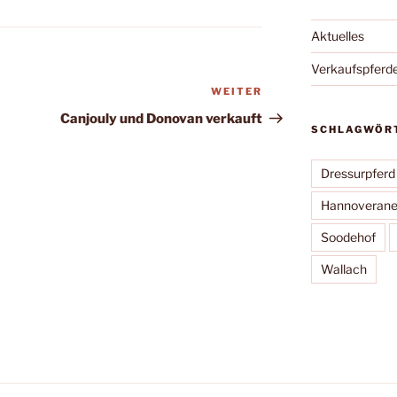
Aktuelles
Verkaufspferd
WEITER
Nächster
Beitrag
Canjouly und Donovan verkauft
SCHLAGWÖR
Dressurpferd
Hannoverane
Soodehof
Wallach