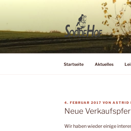
Zum
Inhalt
springen
SOODEHO
Reit- und Zuchtbetrieb
Startseite
Aktuelles
Lei
VERÖFFENTLICHT
4. FEBRUAR 2017
VON
ASTRID 
AM
Neue Verkaufspfe
Wir haben wieder einige inter